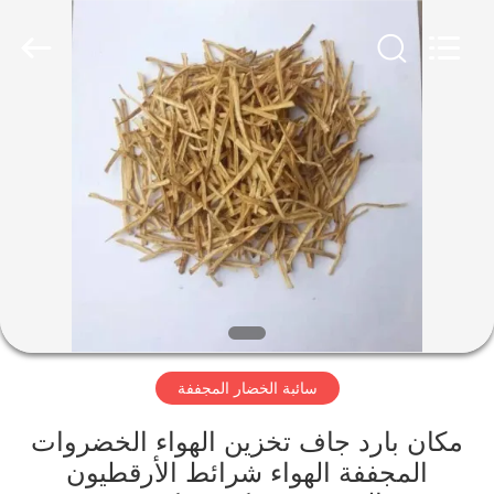
CHINA
MARK
FOODS
TRADING
CO.,LTD..
All
Rights
Reserved.
الصفحة
الرئيسية
المنتجات
حولنا
جولة
سائبة الخضار المجففة
في
المصنع
مكان بارد جاف تخزين الهواء الخضروات
المجففة الهواء شرائط الأرقطيون