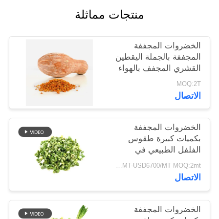
خريطة
منتجات مماثلة
الموقع
الخضروات المجففة
سياسة
المجففة بالجملة اليقطين
القشري المجفف بالهواء
الخصوصية
MOQ:2T
الاتصال
الخضروات المجففة
بكميات كبيرة طقوس
الفلفل الطبيعي في
8x8mm 5x5mm 3x3mm
USD5500/MT-USD6700/MT MOQ:2mt
الأحجام لا المواد
الاتصال
المضافة المورد
الخضروات المجففة