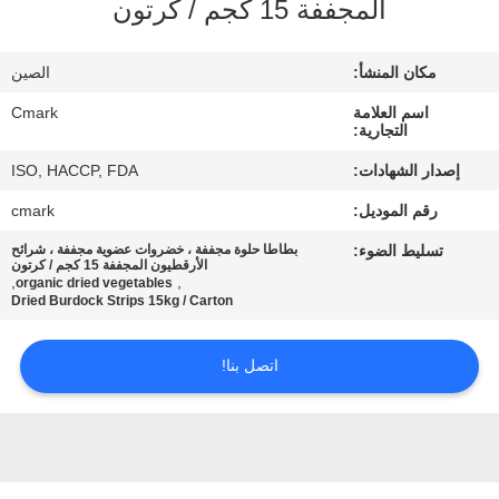
المجففة 15 كجم / كرتون
مراقبة
الجودة
مكان المنشأ:
الصين
اسم العلامة
Cmark
اتصل
التجارية:
بنا
إصدار الشهادات:
ISO, HACCP, FDA
رقم الموديل:
cmark
أخبار
تسليط الضوء:
بطاطا حلوة مجففة ، خضروات عضوية مجففة ، شرائح
الأرقطيون المجففة 15 كجم / كرتون
,
,
organic dried vegetables
الحالات
Dried Burdock Strips 15kg / Carton
اتصل بنا!
اطلب
عرض
أسعار