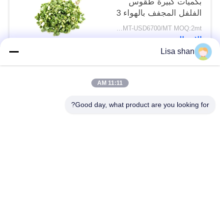
بكميات كبيرة طقوس
الفلفل المجفف بالهواء 3
* 3mm 5 * 5mm لون
USD5500/MT-USD6700/MT MOQ:2mt
طبيعي طعم لا مضافات
الاتصال
ماكس 7٪ رطوبة كرتون
Lisa shan
التعبئة عالية الجودة
فئات شعبية
جميع
11:11 AM
Good day, what product are you looking for?
فتات الخبز الجاف
فتات الخبز الياباني
قمح خبز بانكو بالقمح
الأعشاب البحرية
الكامل
المحمصة نوري
مسحوق الوسابي النقي
رقائق الجزر المجففة
رقائق بونيتو ​​المجففة
المجففة شيتاكي الفطر