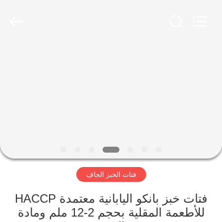
CHINA
MARK
FOODS
TRADING
CO.,LTD..
All
Rights
Reserved.
الصفحة
الرئيسية
المنتجات
حولنا
جولة
فتات الخبز الجاف
في
المصنع
فتات خبز بانكو اليابانية معتمدة HACCP
للأطعمة المقلية بحجم 2-12 ملم ومادة