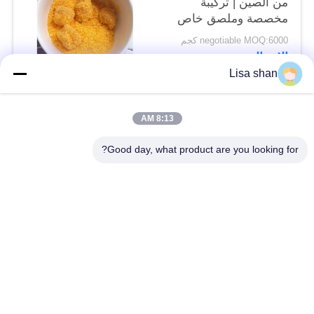
من الصين | تركيبة
مخصصة وملصق خاص
negotiable MOQ:6000 كجم
الاتصال
Lisa shan
فئات شعبية
جميع
8:13 AM
Good day, what product are you looking for?
فتات الخبز الجاف
فتات الخبز الياباني
قمح خبز بانكو بالقمح
الأعشاب البحرية
الكامل
المحمصة نوري
مسحوق الوسابي النقي
رقائق الجزر المجففة
رقائق بونيتو ​​المجففة
المجففة شيتاكي الفطر