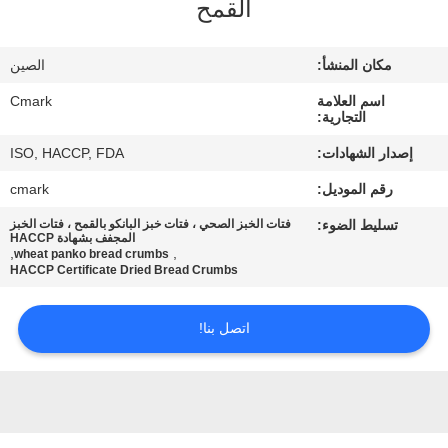
القمح
مراقبة
الجودة
مكان المنشأ:
الصين
اسم العلامة
Cmark
اتصل
التجارية:
بنا
إصدار الشهادات:
ISO, HACCP, FDA
رقم الموديل:
cmark
أخبار
تسليط الضوء:
فتات الخبز الصحي ، فتات خبز البانكو بالقمح ، فتات الخبز
المجفف بشهادة HACCP
,
,
wheat panko bread crumbs
الحالات
HACCP Certificate Dried Bread Crumbs
اتصل بنا!
اطلب
عرض
أسعار