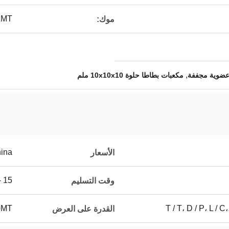
1MT
موك:
,
عضوية مجففة
مكعبات بطاطا حلوة 10x10x10 ملم
ina
الأسعار
15 - 20days
وقت التسليم
T / T، D / P، L / 
250MT 
القدرة على العرض