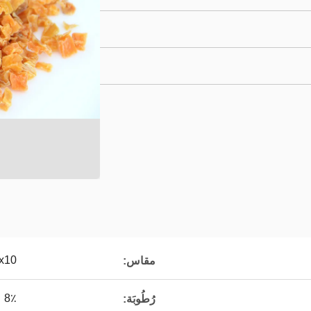
10x10
مقاس:
8٪
رُطُوبَة: