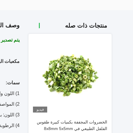
وصف الم
منتجات ذات صله
يتم تصدير م
مكعبات البطاطا ال
سمات:
1) اللون والطعم الطبيعي
2) المواصفات:
فيديو
3) اللون: برتقالي
الخضروات المجففة بكميات كبيرة طقوس
4) الرطوبة: 8٪ كحد أقصى
الفلفل الطبيعي في 8x8mm 5x5mm