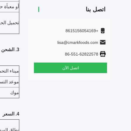
أو معبأة 
اتصل بنا
تحميل الحا
+8615156054169
lisa@cmarkfoods.com
3. الشحن
86-551-62822578
اتصل الآن
ميناء التح
موعد التس
موك
4. السعر
نطاق السع