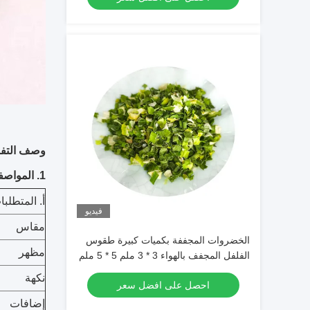
وصف التفا
1. المواصفات
أ. المتطلبا
فيديو
مقاس
الخضروات المجففة بكميات كبيرة طقوس
مظهر
الفلفل المجفف بالهواء 3 * 3 ملم 5 * 5 ملم
مع اللون الطبيعي والذوق
نكهة
احصل على افضل سعر
إضافات