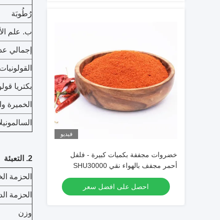
رُطُوبَة
ب. علم الأ
إجمالي عد
القولونيات
بكتريا قولو
الخميرة وا
السالمونيلا
فيديو
خضروات مجففة بكميات كبيرة - فلفل
2. التعبئة
أحمر مجفف بالهواء نقي SHU30000
مسحوق فلفل أحمر حار مسحوق فلفل حار
الحزمة الخ
احصل على افضل سعر
الحزمة الد
وزن