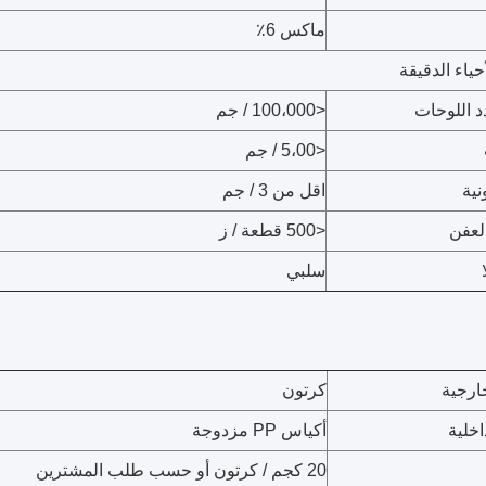
ماكس 6٪
حياء الدقيقة
د اللوحات
<100،000 / جم
<5،00 / جم
نية
اقل من 3 / جم
لعفن
<500 قطعة / ز
سلبي
ارجية
كرتون
اخلية
أكياس PP مزدوجة
20 كجم / كرتون أو حسب طلب المشترين