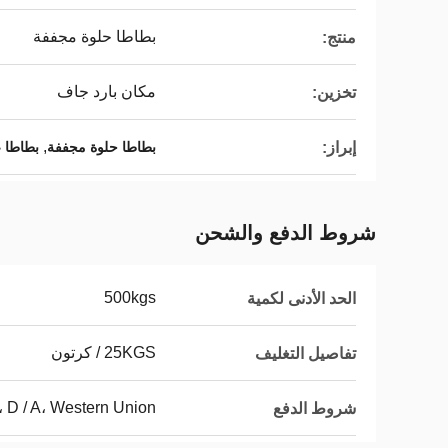
بطاطا حلوة مجففة
منتج:
مكان بارد جاف
تخزين:
,
إبراز:
بطاطا حلوة مجففة
بطاطا 
شروط الدفع والشحن
500kgs
الحد الأدنى لكمية
25KGS / كرتون
تفاصيل التغليف
C،، D / A، Western Union
شروط الدفع