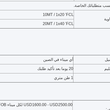
حسب متطلباتك الخاصة.
10MT / 1x20 'FCL
وية
20MT / 1x40 'FCL
ميل
أي ميناء في الصين
ليم
20 يوما بعد تأكيد طلبك
1 طن متري
00.00 - USD2500.00
ر: