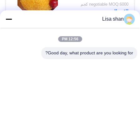
negotiable MOQ:6000 كجم
الاتصال
Lisa shan
فئات شعبية
جميع
12:56 PM
Good day, what product are you looking for?
فتات الخبز الجاف
فتات الخبز الياباني
قمح خبز بانكو بالقمح
الأعشاب البحرية
الكامل
المحمصة نوري
مسحوق الوسابي النقي
رقائق الجزر المجففة
رقائق بونيتو ​​المجففة
المجففة شيتاكي الفطر