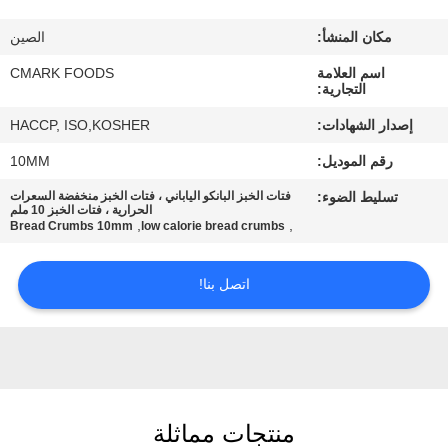
مراقبة
مكان المنشأ:
الصين
الجودة
اسم العلامة
CMARK FOODS
التجارية:
اتصل
إصدار الشهادات:
HACCP, ISO,KOSHER
بنا
رقم الموديل:
10MM
تسليط الضوء:
فتات الخبز البانكو الياباني ، فتات الخبز منخفضة السعرات
أخبار
الحرارية ، فتات الخبز 10 ملم
,
,
Bread Crumbs 10mm
low calorie bread crumbs
الحالات
اتصل بنا!
اطلب
عرض
أسعار
منتجات مماثلة