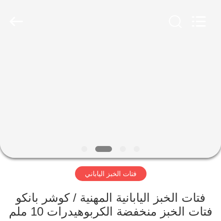
CHINA
MARK
FOODS
TRADING
CO.,LTD..
All
Rights
Reserved.
الصفحة
الرئيسية
المنتجات
حولنا
جولة
فتات الخبز الياباني
في
المصنع
فتات الخبز اليابانية المهنية / كوشر بانكو
فتات الخبز منخفضة الكربوهيدرات 10 ملم