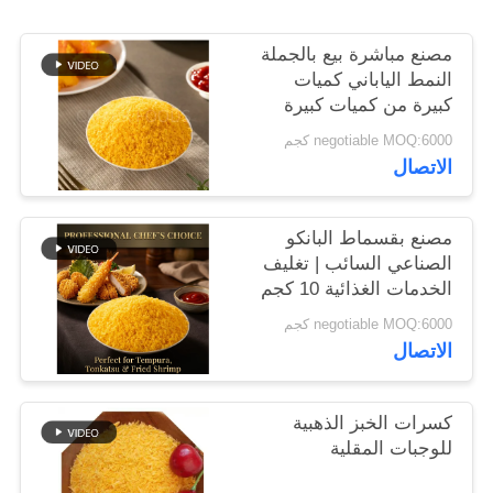
خريطة
مصنع مباشرة بيع بالجملة
الموقع
النمط الياباني كميات
كبيرة من كميات كبيرة
سياسة
من الكعك التعبئة
negotiable MOQ:6000 كجم
والتغليف
الخصوصية
الاتصال
مصنع بقسماط البانكو
الصناعي السائب | تغليف
الخدمات الغذائية 10 كجم
negotiable MOQ:6000 كجم
الاتصال
كسرات الخبز الذهبية
للوجبات المقلية