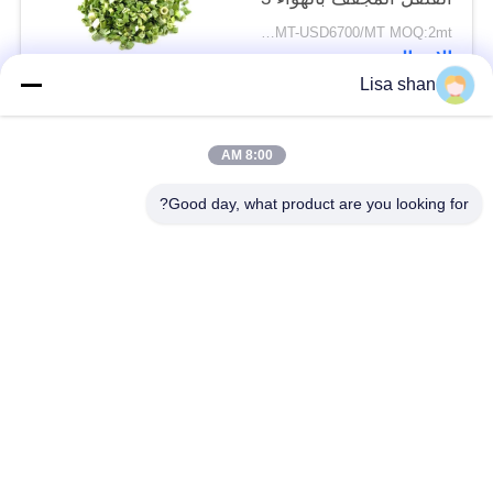
* 3mm 5 * 5mm لون
USD5500/MT-USD6700/MT MOQ:2mt
طبيعي طعم لا مضافات
الاتصال
ماكس 7٪ رطوبة كرتون
Lisa shan
التعبئة عالية الجودة
فئات شعبية
جميع
8:00 AM
Good day, what product are you looking for?
فتات الخبز الجاف
فتات الخبز الياباني
قمح خبز بانكو بالقمح
الأعشاب البحرية
الكامل
المحمصة نوري
مسحوق الوسابي النقي
رقائق الجزر المجففة
رقائق بونيتو ​​المجففة
المجففة شيتاكي الفطر