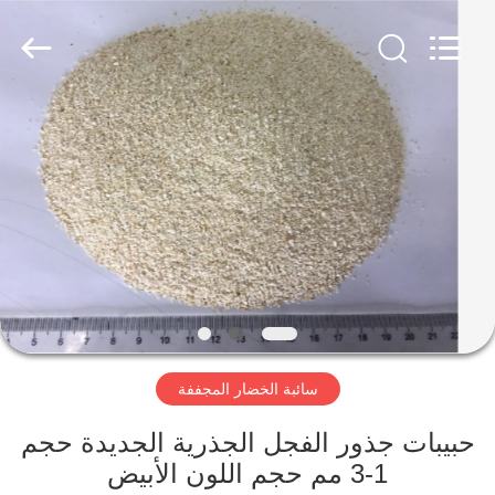
CHINA
MARK
FOODS
TRADING
CO.,LTD..
All
Rights
Reserved.
الصفحة
الرئيسية
المنتجات
حولنا
جولة
سائبة الخضار المجففة
في
المصنع
حبيبات جذور الفجل الجذرية الجديدة حجم
1-3 مم حجم اللون الأبيض