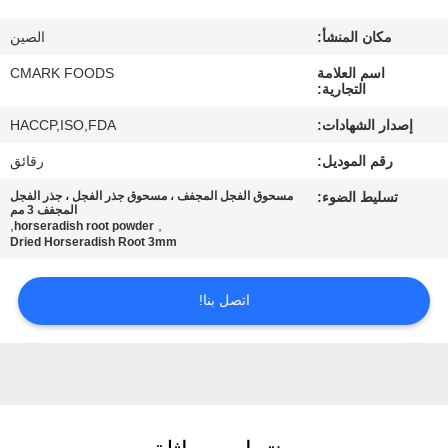
مراقبة
مكان المنشأ:
الصين
الجودة
اسم العلامة
CMARK FOODS
التجارية:
اتصل
إصدار الشهادات:
HACCP,ISO,FDA
بنا
رقم الموديل:
رقائق
تسليط الضوء:
مسحوق الفجل المجفف ، مسحوق جذر الفجل ، جذر الفجل
أخبار
المجفف 3 مم
,
,
horseradish root powder
Dried Horseradish Root 3mm
الحالات
اتصل بنا!
اطلب
عرض
أسعار