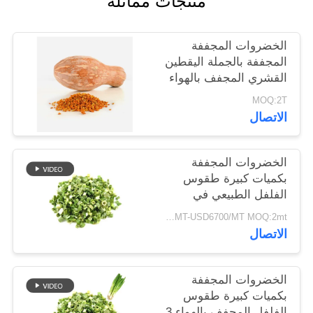
منتجات مماثلة
خريطة
الموقع
الخضروات المجففة
المجففة بالجملة اليقطين
القشري المجفف بالهواء
سياسة
MOQ:2T
الخصوصية
الاتصال
الخضروات المجففة
بكميات كبيرة طقوس
الفلفل الطبيعي في
8x8mm 5x5mm 3x3mm
USD5500/MT-USD6700/MT MOQ:2mt
الأحجام لا المواد
الاتصال
المضافة المورد
الخضروات المجففة
بكميات كبيرة طقوس
الفلفل المجفف بالهواء 3