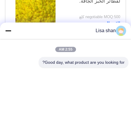
لفطائر الخبز الجافة.
negotiable MOQ:500 كلغ
الاتصال
Lisa shan
فئات شعبية
جميع
2:55 AM
Good day, what product are you looking for?
فتات الخبز الجاف
فتات الخبز الياباني
قمح خبز بانكو بالقمح
الأعشاب البحرية
الكامل
المحمصة نوري
مسحوق الوسابي النقي
رقائق الجزر المجففة
رقائق بونيتو ​​المجففة
المجففة شيتاكي الفطر