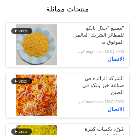
خريطة
منتجات مماثلة
الموقع
"مصنع "حلال بانكو
سياسة
للفطائر الشريك العالمي
الموثوق به
الخصوصية
negotiable MOQ:6000 كجم
الاتصال
الشركة الرائدة في
صناعة خبز بانكو في
الصين
negotiable MOQ:6000 كجم
الاتصال
مُورّد بكميات كبيرة