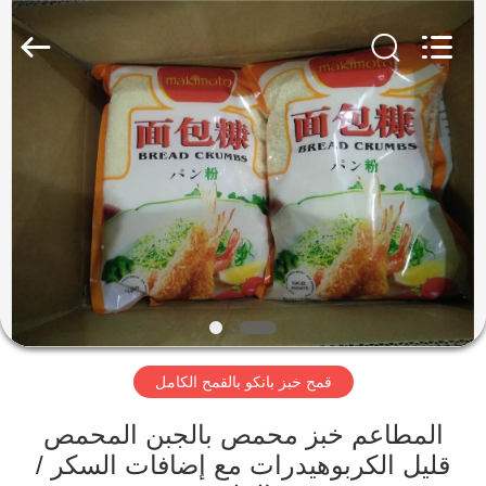
CHINA
MARK
FOODS
TRADING
CO.,LTD..
All
Rights
Reserved.
الصفحة
الرئيسية
المنتجات
حولنا
جولة
قمح خبز بانكو بالقمح الكامل
في
المصنع
المطاعم خبز محمص بالجبن المحمص
قليل الكربوهيدرات مع إضافات السكر /