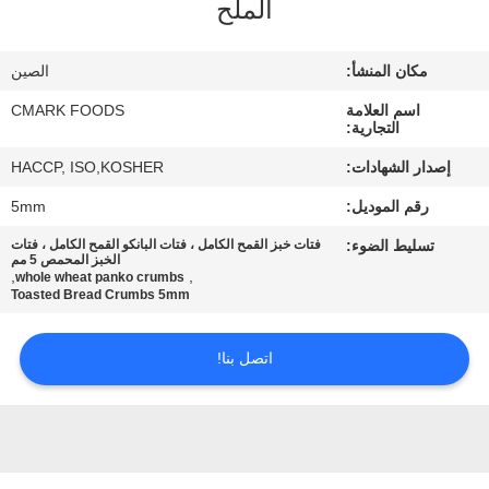
الملح
مراقبة
الجودة
مكان المنشأ:
الصين
اسم العلامة
CMARK FOODS
اتصل
التجارية:
بنا
إصدار الشهادات:
HACCP, ISO,KOSHER
رقم الموديل:
5mm
أخبار
تسليط الضوء:
فتات خبز القمح الكامل ، فتات البانكو القمح الكامل ، فتات
الخبز المحمص 5 مم
,
,
whole wheat panko crumbs
الحالات
Toasted Bread Crumbs 5mm
اتصل بنا!
اطلب
عرض
أسعار