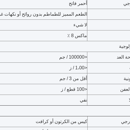
جي
أحمر فاتح
الطعم المميز للطماطم بدون روائح أو نكهات غر
لا شيء
ماكس 8 ٪
لوجية
ة العد
<100000 / جم
<1،00 / ز
نية
أقل من 3 / جم
لعفن
<100 قطع / ز
نفي
رجي
كيس من الكرتون أو كرافت