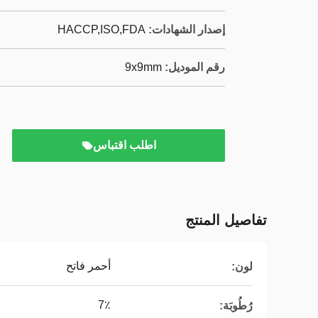
إصدار الشهادات:
HACCP,ISO,FDA
رقم الموديل:
9x9mm
اطلب اقتباس
تفاصيل المنتج
أحمر فاتح
لون:
7٪
رُطُوبَة: