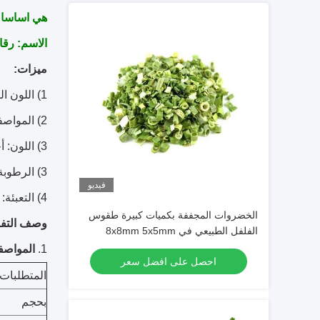
هي اساسا للتصدي
الاسم: رقائ
ميزات:
1) اللون الطبيعي والذوق
2) المواصفات: 9x9mm
3) اللون: أحمر
3) الرطوبة: 8 ٪ كحد أقصى
فيديو
4) التعبئة: الكرتون
الخضروات المجففة بكميات كبيرة طقوس
وصف التفا
الفلفل الطبيعي في 8x8mm 5x5mm
3x3mm الأحجام لا المواد المضافة المورد
1.
المواصف
احصل على افضل سعر
المتطلبات ا
بحجم