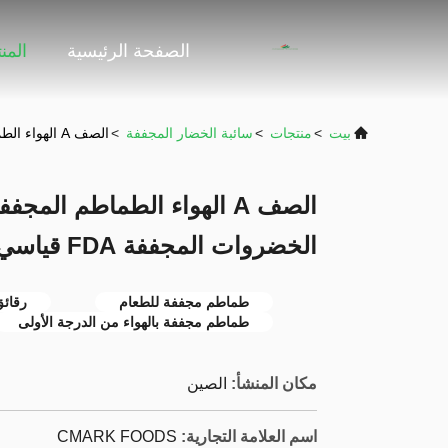
الصفحة الرئيسية
المن
بيت
>
منتجات
>
سائبة الخضار المجففة
>
الصف A الهواء الطماطم المجففة 9x9mm حجم رقائق الخضروات المجففة FDA قياسي
الخضروات المجففة FDA قياسي
طماطم مجففة للطعام
رقائ
طماطم مجففة بالهواء من الدرجة الأولى
مكان المنشأ:
الصين
اسم العلامة التجارية:
CMARK FOODS