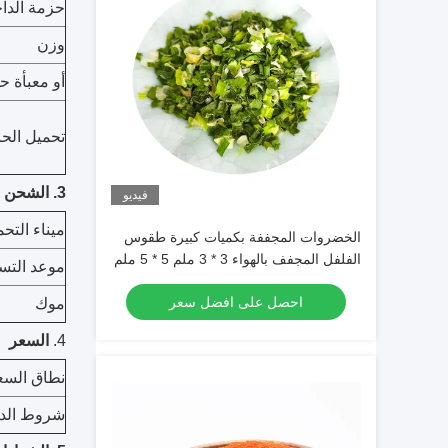
حزمة الداخ
وزن
أو معبأة ح
تحميل الحا
3. الشحن
فيديو
ميناء التح
الخضروات المجففة بكميات كبيرة طقوس
الفلفل المجفف بالهواء 3 * 3 ملم 5 * 5 ملم
موعد التس
مع اللون الطبيعي والذوق
احصل على افضل سعر
موك
4.
السعر
نطاق السع
شروط الدف