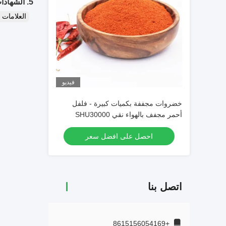
5. الشهادات:
العلامات
فيديو
خضروات مجففة بكميات كبيرة - فلفل
أحمر مجفف بالهواء نقي SHU30000
مسحوق فلفل أحمر حار مسحوق فلفل حار
احصل على افضل سعر
اتصل بنا
+8615156054169