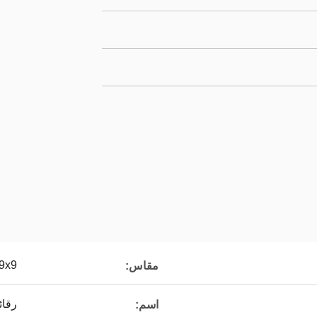
9x9 ملم
مقاس:
رقائ
اسم: