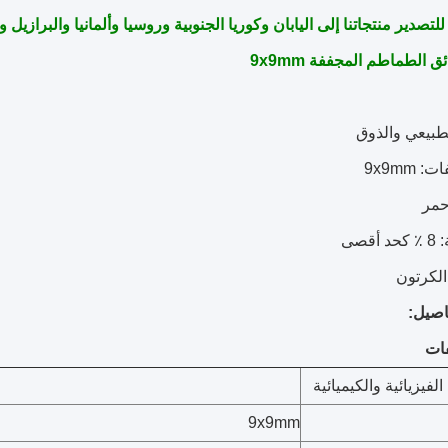
ر منتجاتنا إلى اليابان وكوريا الجنوبية وروسيا وألمانيا والبرازيل و Amercian البلدان ذات نوعية جيدة
ق الطماطم المجففة 9x9mm
صيل:
ات
لفيزيائية والكيميائية
9x9mm