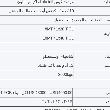
لية
مزدوج كيس alu.foil أو أكياس اللون
10 كجم / الكرتون أو حسب طلب المشترين
سب الاحتياجات المحددة الخاصة بك.
8MT / 1x20 'FCL
وية
18MT / 1x40 'FCL
ميل
شانغهاى وتشينغداو
ليم
15 أيام بعد تأكيد طلبك
2000kgs
ر:
USD3000 - USD4000.00 لكل ميناء MT FOB الصين
ع:
T / T ، L / C ، D / P ...