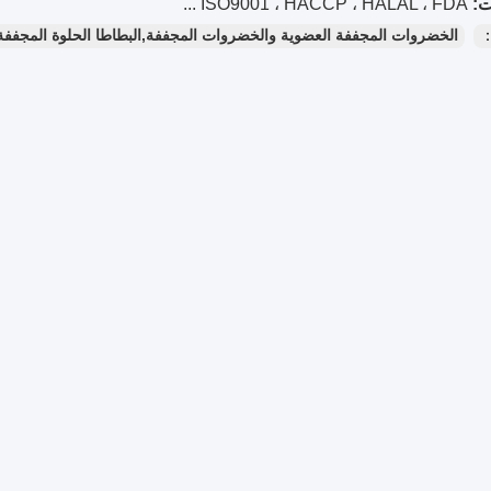
ISO9001 ، HACCP ، HALAL ، FDA ...
：
الخضروات المجففة العضوية والخضروات المجففة,البطاطا الحلوة المجففة