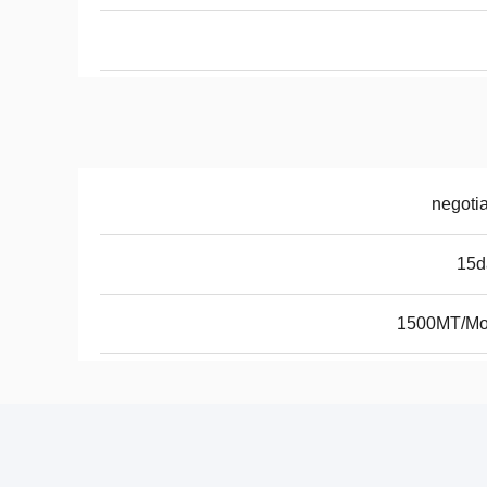
negoti
15d
1500MT/Mo