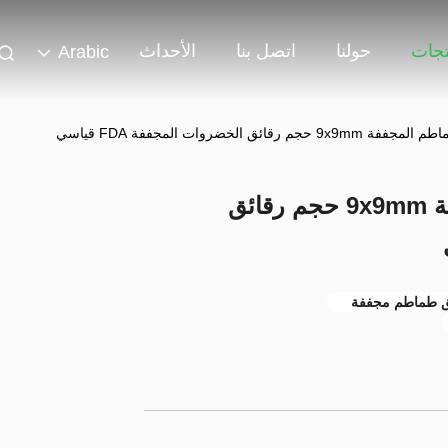
تجات
حولنا
اتصل بنا
الأحداث
Arabic
الصف A الهواء الطماطم المجففة 9x9mm حجم رقائق
ق طماطم مجففة