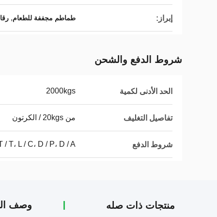
,
إبراز:
طماطم مجففة للطعام
رقا
شروط الدفع والشحن
2000kgs
الحد الأدنى لكمية
من 20kgs / الكرتون
تفاصيل التغليف
T / T، L / C، D / P، D / A
شروط الدفع
وصف الم
منتجات ذات صله