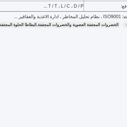
ع:
T / T ، L / C ، D / P ...
ISO9001 ، نظام تحليل المخاطر ، ادارة الاغذية والعقاقير ...
：
الخضروات المجففة العضوية والخضروات المجففة,البطاطا الحلوة المجففة