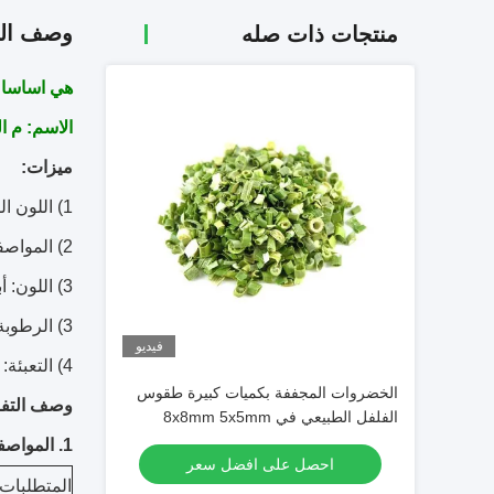
وصف الم
منتجات ذات صله
هي اساسا للتصدي
الاسم:
م الفجل ح
ميزات:
1) اللون الطبيعي والذوق
2) المواصفات: تقشر
3) اللون: أبيض
3) الرطوبة: ماكس 7٪
فيديو
4) التعبئة: الكرتون
الخضروات المجففة بكميات كبيرة طقوس
وصف التفا
الفلفل الطبيعي في 8x8mm 5x5mm
3x3mm الأحجام لا المواد المضافة المورد
1. المواصفات
احصل على افضل سعر
المتطلبات ا