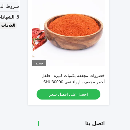
شروط الدف
5. الشهادات:
العلامات
فيديو
خضروات مجففة بكميات كبيرة - فلفل
أحمر مجفف بالهواء نقي SHU30000
مسحوق فلفل أحمر حار مسحوق فلفل حار
احصل على افضل سعر
اتصل بنا