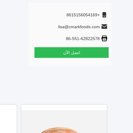
+8615156054169
lisa@cmarkfoods.com
86-551-62822578
اتصل الآن