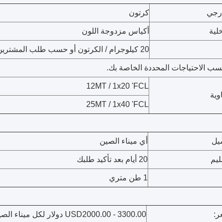
رجي
كرتون
لية
أكياس مزدوجة اللون
20 كيلوجرام / الكرتون أو حسب طلب المشترين
سب الاحتياجات المحددة الخاصة بك.
12MT / 1x20 'FCL
وية
25MT / 1x40 'FCL
ميل
أي ميناء الصين
ليم
20 أيام بعد تأكيد طلبك
1 طن متري
ر:
USD2000.00 - 3300.00 دولار لكل ميناء الصين فوب