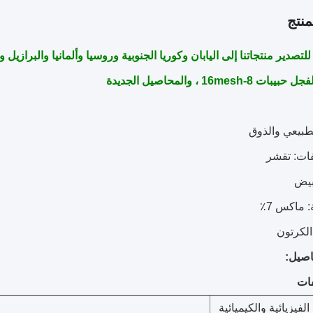
نتج
ر منتجاتنا إلى اليابان وكوريا الجنوبية وروسيا وألمانيا والبرازيل و Amercian البلدان ذات نوعية جيدة
بيبات 8-16mesh ، والمحاصيل الجديدة
صيل:
لفيزيائية والكيميائية