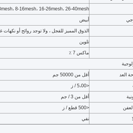
8mesh، 8-16mesh، 16-26mesh، 26-40mesh
جي
أبيض
الذوق المميز للفجل ، ولا توجد روائح أو نكهات غ
تلوين
ماكس 7 ٪
لوجية
ة العد
أقل من 50000 جم
<5،00 / ز
نية
أقل من 3 / جم
لعفن
<500 قطع / ز
نفي