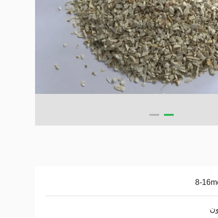
8-16m
ون