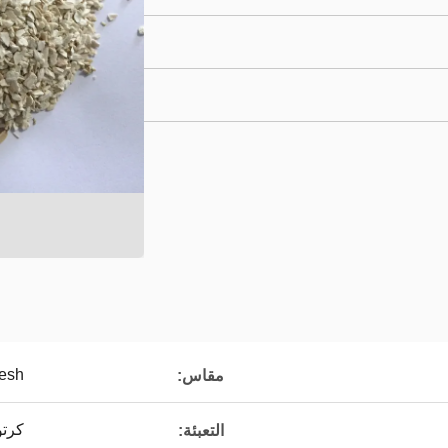
esh
مقاس:
كرت
التعبئة: