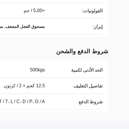
<5،00 / جم
القولونيات:
,
إبراز:
مسحوق الفجل المجفف
مس
شروط الدفع والشحن
500kgs
الحد الأدنى لكمية
12.5 كجم × 2 / كرتون
تفاصيل التغليف
T / T، L / C، D / P، D / A
شروط الدفع