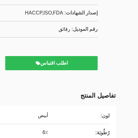
إصدار الشهادات:
HACCP,ISO,FDA
رقم الموديل:
رقائق
اطلب اقتباس
تفاصيل المنتج
أبيض
لون:
6٪
رُطُوبَة: