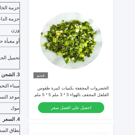
حزمة الخا
حزمة الداخ
وزن
أو معبأة ح
تحميل الحا
3. الشحن
فيديو
ميناء التح
الخضروات المجففة بكميات كبيرة طقوس
الفلفل المجفف بالهواء 3 * 3 ملم 5 * 5 ملم
موعد التس
مع اللون الطبيعي والذوق
احصل على افضل سعر
موك
4. السعر
نطاق السع