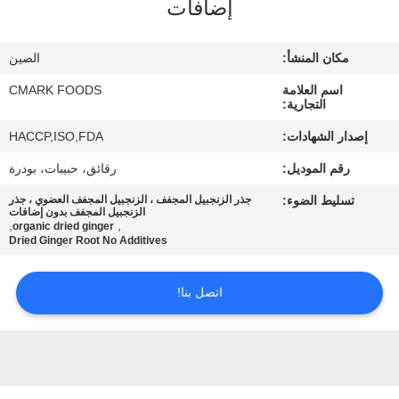
إضافات
مراقبة
الجودة
مكان المنشأ:
الصين
اسم العلامة
CMARK FOODS
اتصل
التجارية:
بنا
إصدار الشهادات:
HACCP,ISO,FDA
رقم الموديل:
رقائق، حبيبات، بودرة
أخبار
تسليط الضوء:
جذر الزنجبيل المجفف ، الزنجبيل المجفف العضوي ، جذر
الزنجبيل المجفف بدون إضافات
,
,
organic dried ginger
الحالات
Dried Ginger Root No Additives
اتصل بنا!
اطلب
عرض
أسعار