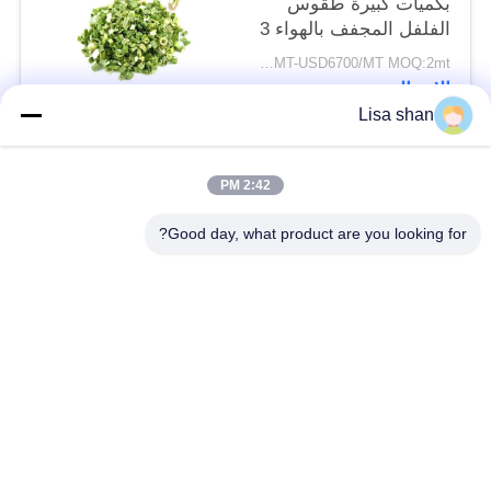
بكميات كبيرة طقوس
الفلفل المجفف بالهواء 3
* 3mm 5 * 5mm لون
USD5500/MT-USD6700/MT MOQ:2mt
طبيعي طعم لا مضافات
الاتصال
ماكس 7٪ رطوبة كرتون
Lisa shan
التعبئة عالية الجودة
فئات شعبية
جميع
2:42 PM
Good day, what product are you looking for?
فتات الخبز الجاف
فتات الخبز الياباني
قمح خبز بانكو بالقمح
الأعشاب البحرية
الكامل
المحمصة نوري
مسحوق الوسابي النقي
رقائق الجزر المجففة
رقائق بونيتو ​​المجففة
المجففة شيتاكي الفطر