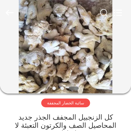
CHINA
MARK
FOODS
TRADING
CO.,LTD..
All
Rights
Reserved.
الصفحة
الرئيسية
المنتجات
حولنا
جولة
سائبة الخضار المجففة
في
المصنع
كل الزنجبيل المجفف الجذر جديد
المحاصيل الصف والكرتون التعبئة لا