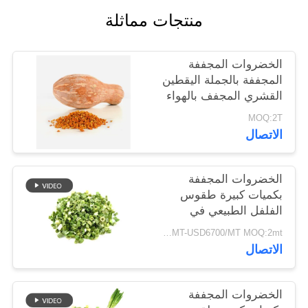
خريطة
منتجات مماثلة
الموقع
الخضروات المجففة
سياسة
المجففة بالجملة اليقطين
القشري المجفف بالهواء
الخصوصية
MOQ:2T
الاتصال
الخضروات المجففة
بكميات كبيرة طقوس
الفلفل الطبيعي في
8x8mm 5x5mm 3x3mm
USD5500/MT-USD6700/MT MOQ:2mt
الأحجام لا المواد
الاتصال
المضافة المورد
الخضروات المجففة