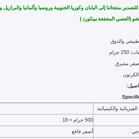
ر منتجاتنا إلى اليابان وكوريا الجنوبية وروسيا وألمانيا والبرازيل و Amercian البلدان ذات نوعية جيدة
شو (العصي المجففة بينكورد
)
صيل:
لفيزيائية والكيميائية
500 جرام × 18
جي
أصفر فاقع