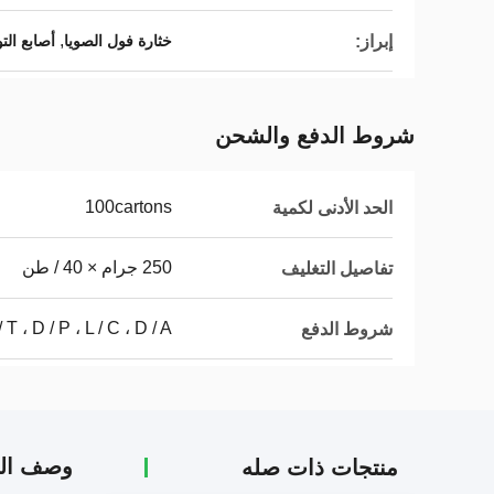
,
إبراز:
خثارة فول الصويا
أصابع الت
شروط الدفع والشحن
100cartons
الحد الأدنى لكمية
250 جرام × 40 / طن
تفاصيل التغليف
/ T ، D / P ، L / C ، D / A
شروط الدفع
وصف الم
منتجات ذات صله