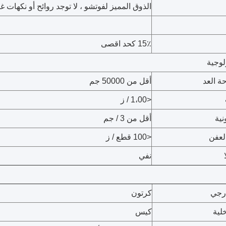
الذوق المميز لفوتشو ، لا توجد روائح أو نكهات غر
15٪ كحد اقصى
لوجية
ة العد
أقل من 50000 جم
<1،00 / ز
نية
أقل من 3 / جم
لعفن
<100 قطع / ز
نفي
رجي
كرتون
لية
كيس