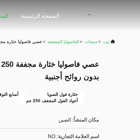
الصفحة الرئيسية
المن
بيت
>
منتجات
>
الفاصوليا المجففة
>
عصي فاصوليا خثارة مجففة 250 غ من عصي التوفو المجفف بدون رو
ع
بدون روائح أجنبية
خثارة فول الصويا
أصابع التو
أعواد الفول المجفف 250 جم
مكان المنشأ:
الصين
اسم العلامة التجارية:
NO