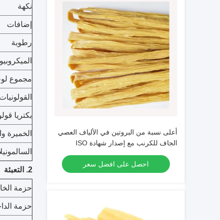
نكهة
إضافات
رطوبة
الميكروبيو
مجموع لوح
القولونيات
بكتريا قولو
أعلى نسبة من البروتين في الألياف العصي
الخميرة وا
الجاف للكرنب مع إصدار شهادة ISO
السالمونيلا
HACCP مع رطوبة ماكس 15٪ عصي توفو
احصل على افضل سعر
جلد يوبا
2. التعبئة
حزمة الخا
حزمة الداخ