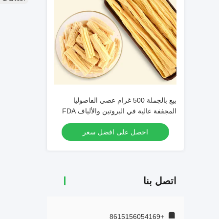
بيع بالجملة 500 غرام عصي الفاصوليا
المجففة عالية في البروتين والألياف FDA
HALAL HACCP معتمدة للمطاعم وتصنيع
احصل على افضل سعر
الأغذية
اتصل بنا
+8615156054169