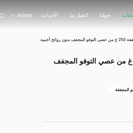
تجات
حولنا
اتصل بنا
الأحداث
Arabic
ائح أجنبية
صي فاصوليا خثارة مجففة 250 غ من عصي التوفو المجفف
فو المجففة