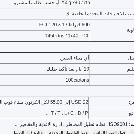
250g x40 / ctn أو حسب طلب المشترين
سب الاحتياجات المحددة الخاصة بك.
600 قيراط / 1 × 20 "FCL
وية
1450ctns / 1x40 'FCL
ميل
أي ميناء الصين
ليم
10 أيام بعد تأكيد طلبك
100cartons
ر:
USD 22 إلى 55.00 لكل الكرتون ميناء فوب الصين
ع:
T / T ، L / C ، D / P ...
ISO9001 ، نظام تحليل المخاطر ، ادارة الاغذية والعقاقير ...
：
فول الصويا الرائب
عصا الفاصوليا المجففة
خثارة فول الصويا