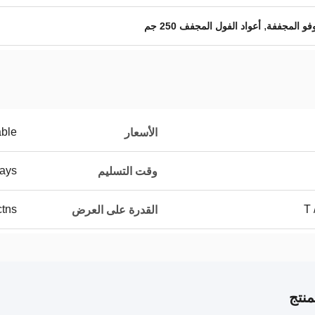
,
وفو المجففة
أعواد الفول المجفف 250 جم
able
الأسعار
ays
وقت التسليم
T 
00ctns
القدرة على العرض
نتج