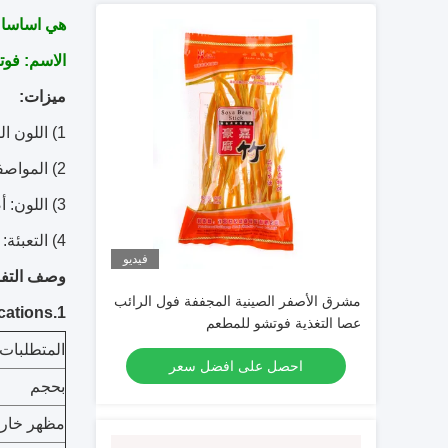
هي اساسا للتصدي
الاسم:
فوت
ميزات:
1) اللون الطبيعي والذوق
2) المواصفات: 250 جرام
3) اللون: أصفر مشرق
4) التعبئة: الكرتون
فيديو
وصف التفا
مشرق الأصفر الصينية المجففة فول الرائب
1.Specifications
عصا التغذية فوتشو للمطعم
المتطلبات ا
احصل على افضل سعر
بحجم
مظهر خار