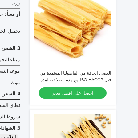
وزن
أو معبأة ح
تحميل الحا
3. الشحن
ميناء التح
موعد التس
العصي الجافة من الفاصوليا المعتمدة من
قبل ISO HACCP مع مدة الصلاحية لمدة
موك
عامين ومحتوى عالي في الألياف البروتينية
احصل على افضل سعر
4. السعر
نطاق السع
شروط الدف
5. الشهادات:
العلامات