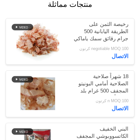
منتجات مماثلة
خريطة
الموقع
رخيصة الثمن على
الطريقة اليابانية 500
سياسة
جرام رقائق سمك ياماكي
بونيتو ​​المجففة
الخصوصية
negotiable MOQ:100 كرتون
الاتصال
18 شهراً صلاحية
الصلاحية أمامي البونيتو
المجفف 500 غرام بلد
المنشأ
n MOQ:100 كرتون
الاتصال
البني الخفيف
الكاتسووبوشي المجفف