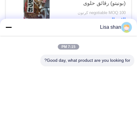
(بونيتو) رقائق حلوى
يابانية تقليدية
negotiable MOQ:100 كرتون
الاتصال
Lisa shan
فئات شعبية
جميع
7:15 PM
Good day, what product are you looking for?
فتات الخبز الجاف
فتات الخبز الياباني
قمح خبز بانكو بالقمح
الأعشاب البحرية
الكامل
المحمصة نوري
مسحوق الوسابي النقي
رقائق الجزر المجففة
رقائق بونيتو ​​المجففة
المجففة شيتاكي الفطر