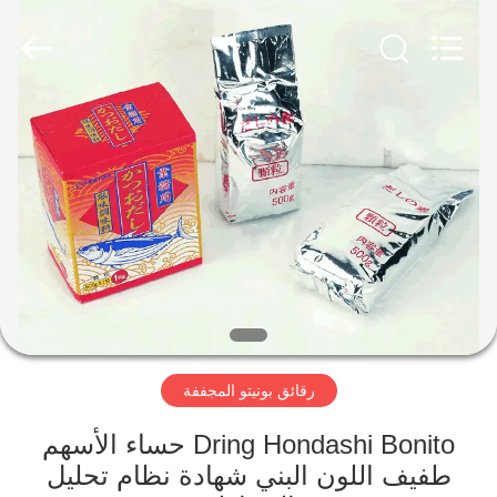
CHINA
MARK
FOODS
TRADING
CO.,LTD..
All
Rights
Reserved.
الصفحة
الرئيسية
المنتجات
حولنا
جولة
رقائق بونيتو ​​المجففة
في
المصنع
Dring Hondashi Bonito حساء الأسهم
طفيف اللون البني شهادة نظام تحليل