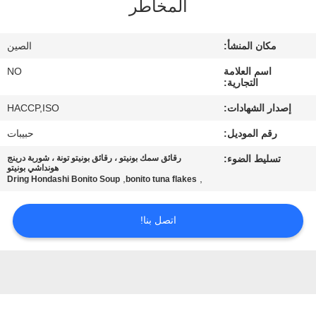
المخاطر
مراقبة
الجودة
مكان المنشأ:
الصين
اسم العلامة
NO
اتصل
التجارية:
بنا
إصدار الشهادات:
HACCP,ISO
رقم الموديل:
حبيبات
أخبار
تسليط الضوء:
رقائق سمك بونيتو ​​، رقائق بونيتو ​​تونة ، شوربة درينج
هونداشي بونيتو
,
,
Dring Hondashi Bonito Soup
bonito tuna flakes
الحالات
اتصل بنا!
اطلب
عرض
أسعار