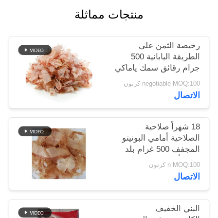
خريطة
منتجات مماثلة
الموقع
رخيصة الثمن على
سياسة
الطريقة اليابانية 500
جرام رقائق سمك ياماكي
الخصوصية
بونيتو ​​المجففة
negotiable MOQ:100 كرتون
الاتصال
18 شهراً صلاحية
الصلاحية أمامي البونيتو
المجفف 500 غرام بلد
المنشأ
n MOQ:100 كرتون
الاتصال
البني الخفيف