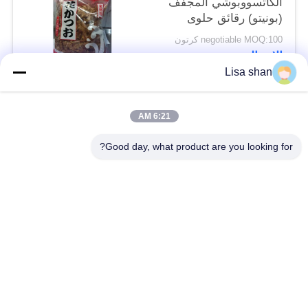
الكاتسووبوشي المجفف
(بونيتو) رقائق حلوى
يابانية تقليدية
negotiable MOQ:100 كرتون
الاتصال
Lisa shan
فئات شعبية
جميع
6:21 AM
Good day, what product are you looking for?
فتات الخبز الجاف
فتات الخبز الياباني
قمح خبز بانكو بالقمح
الأعشاب البحرية
الكامل
المحمصة نوري
مسحوق الوسابي النقي
رقائق الجزر المجففة
رقائق بونيتو ​​المجففة
المجففة شيتاكي الفطر