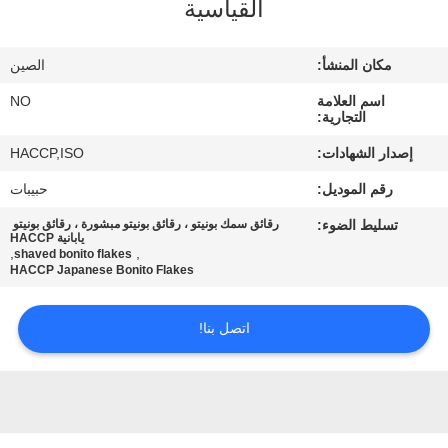
القياسية
مراقبة
الجودة
مكان المنشأ:
الصين
اسم العلامة
NO
اتصل
التجارية:
بنا
إصدار الشهادات:
HACCP,ISO
رقم الموديل:
حبيبات
أخبار
تسليط الضوء:
رقائق سمك بونيتو ​​، رقائق بونيتو ​​مبشورة ، رقائق بونيتو ​​
يابانية HACCP
,
,
shaved bonito flakes
الحالات
HACCP Japanese Bonito Flakes
اتصل بنا!
اطلب
عرض
أسعار