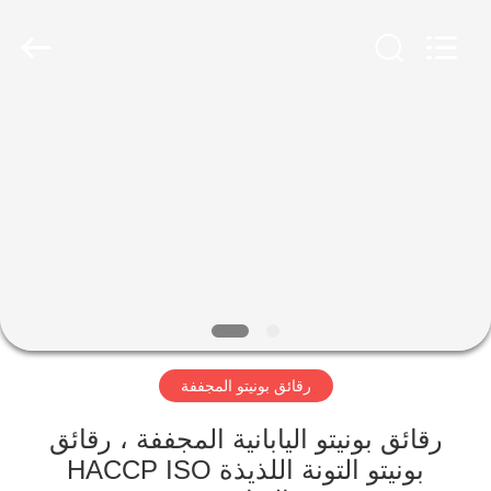
CHINA
MARK
FOODS
TRADING
CO.,LTD..
All
Rights
Reserved.
الصفحة
الرئيسية
المنتجات
حولنا
جولة
رقائق بونيتو ​​المجففة
في
المصنع
رقائق بونيتو ​​اليابانية المجففة ، رقائق
بونيتو ​​التونة اللذيذة HACCP ISO