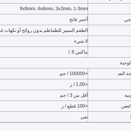
9x9mm، 6x6mm، 3x3mm، 1-3mm
جي
أحمر فاتح
الطعم المميز للطماطم بدون روائح أو نكهات غر
لا شيء
ماكس 8 ٪
لوجية
ة العد
<100000 / جم
<1،00 / ز
نية
أقل من 3 / جم
لعفن
<100 قطع / ز
نفي