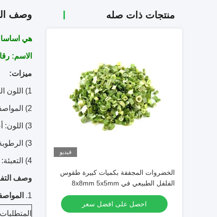
وصف الم
منتجات ذات صله
هي اساسا للتصدي
الاسم: رقائق ال
ميزات:
1) اللون الطبيعي والذوق
2) المواصفات: 9x9mm ، 6x6mm ، 3x3mm
3) اللون: أحمر
3) الرطوبة: 8 ٪ كحد أقصى
فيديو
4) التعبئة: الكرتون
الخضروات المجففة بكميات كبيرة طقوس
وصف التفا
الفلفل الطبيعي في 8x8mm 5x5mm
3x3mm الأحجام لا المواد المضافة المورد
1.
المواصف
احصل على افضل سعر
المتطلبات ا