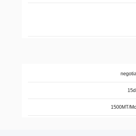
negoti
15d
1500MT/Mo