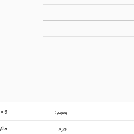
6 × 6 ملم
بحجم:
فاكه
جزء: