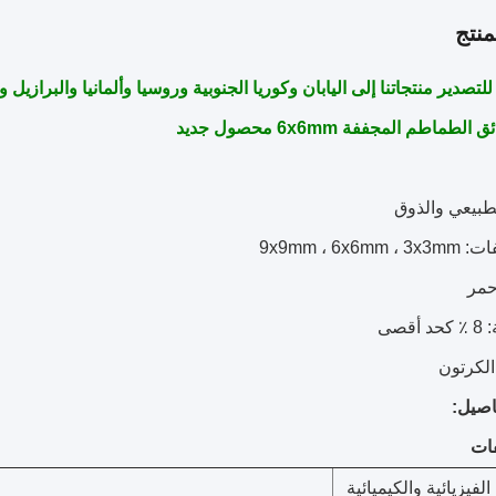
نتج
ر منتجاتنا إلى اليابان وكوريا الجنوبية وروسيا وألمانيا والبرازيل و Amercian البلدان ذات نوعية جيدة
طماطم المجففة 6x6mm محصول جديد
صيل:
ات
لفيزيائية والكيميائية