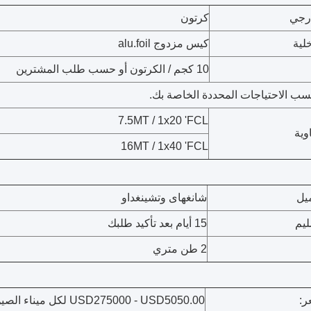
رجي
كرتون
لية
كيس مزدوج alu.foil
10 كجم / الكرتون أو حسب طلب المشترين
سب الاحتياجات المحددة الخاصة بك.
7.5MT / 1x20 'FCL
وية
16MT / 1x40 'FCL
ميل
شانغهاى وتشينغداو
ليم
15 أيام بعد تأكيد طلبك
2 طن متري
ر:
USD275000 - USD5050.00 لكل ميناء الصين فوب