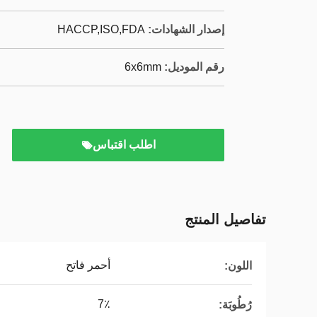
إصدار الشهادات:
HACCP,ISO,FDA
رقم الموديل:
6x6mm
اطلب اقتباس
تفاصيل المنتج
أحمر فاتح
اللون:
7٪
رُطُوبَة: