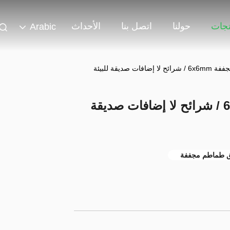
تجات
حولنا
اتصل بنا
الأحداث
Arabic
ت صديقة للبيئة
رقائق الطماطم المجففة 6x6mm / شرائح لا إضافات صديقة
ق طماطم مجففة