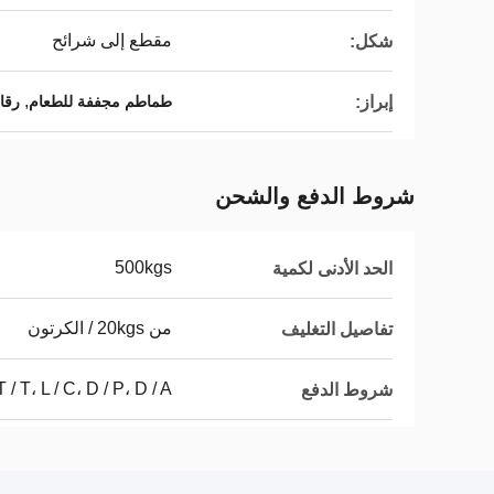
مقطع إلى شرائح
شكل:
,
إبراز:
طماطم مجففة للطعام
رقا
شروط الدفع والشحن
500kgs
الحد الأدنى لكمية
من 20kgs / الكرتون
تفاصيل التغليف
T / T، L / C، D / P، D / A
شروط الدفع