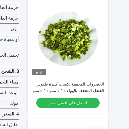
حزمة الخا
حزمة الداخ
وزن
أو معبأة ح
تحميل الحا
3. الشحن
فيديو
ميناء التح
الخضروات المجففة بكميات كبيرة طقوس
الفلفل المجفف بالهواء 3 * 3 ملم 5 * 5 ملم
موعد التس
مع اللون الطبيعي والذوق
احصل على افضل سعر
موك
4.
السعر
نطاق السع