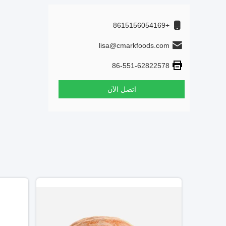
+8615156054169
lisa@cmarkfoods.com
86-551-62822578
اتصل الآن