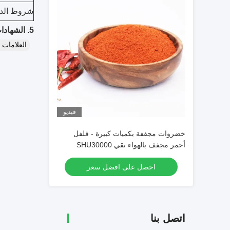
شروط الدف
5. الشهادات:
العلامات
فيديو
خضروات مجففة بكميات كبيرة - فلفل
أحمر مجفف بالهواء نقي SHU30000
مسحوق فلفل أحمر حار مسحوق فلفل حار
احصل على افضل سعر
اتصل بنا