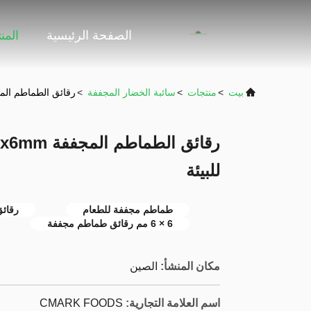
الصفحة الرئيسية
المن
بيت
>
منتجات
>
سائبة الخضار المجففة
>
رقائق الطماطم المجففة 6x6mm / شرائح لا إضافا
للبيئة
طماطم مجففة للطعام
رقائ
6 × 6 مم رقائق طماطم مجففة
مكان المنشأ:
الصين
اسم العلامة التجارية:
CMARK FOODS