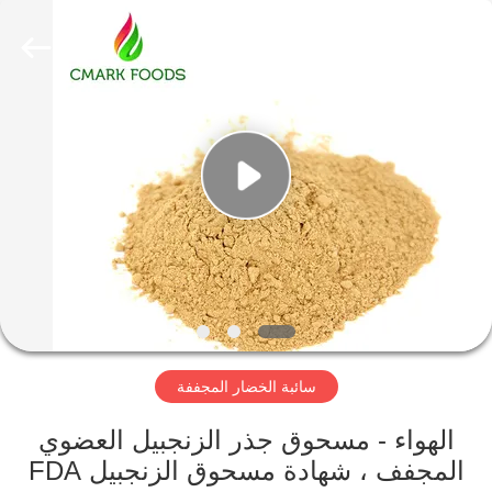
CHINA
MARK
FOODS
TRADING
CO.,LTD..
All
Rights
Reserved.
الصفحة
الرئيسية
المنتجات
حولنا
جولة
سائبة الخضار المجففة
في
المصنع
الهواء - مسحوق جذر الزنجبيل العضوي
المجفف ، شهادة مسحوق الزنجبيل FDA