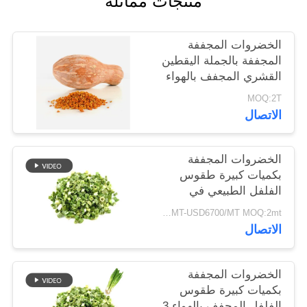
منتجات مماثلة
خريطة
الموقع
الخضروات المجففة
المجففة بالجملة اليقطين
القشري المجفف بالهواء
سياسة
MOQ:2T
الخصوصية
الاتصال
الخضروات المجففة
بكميات كبيرة طقوس
الفلفل الطبيعي في
8x8mm 5x5mm 3x3mm
USD5500/MT-USD6700/MT MOQ:2mt
الأحجام لا المواد
الاتصال
المضافة المورد
الخضروات المجففة
بكميات كبيرة طقوس
الفلفل المجفف بالهواء 3