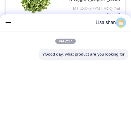
* 3mm 5 * 5mm لون
USD5500/MT-USD6700/MT MOQ:2mt
طبيعي طعم لا مضافات
الاتصال
ماكس 7٪ رطوبة كرتون
Lisa shan
التعبئة عالية الجودة
فئات شعبية
جميع
2:17 PM
Good day, what product are you looking for?
فتات الخبز الجاف
فتات الخبز الياباني
قمح خبز بانكو بالقمح
الأعشاب البحرية
الكامل
المحمصة نوري
مسحوق الوسابي النقي
رقائق الجزر المجففة
رقائق بونيتو ​​المجففة
المجففة شيتاكي الفطر