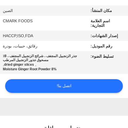
مراقبة
مكان المنشأ:
الصين
الجودة
اسم العلامة
CMARK FOODS
التجارية:
اتصل
إصدار الشهادات:
HACCP,ISO,FDA
بنا
رقم الموديل:
رقائق، حبيبات، بودرة
تسليط الضوء:
جذر الزنجبيل المجفف ، شرائح الزنجبيل المجفف ، 8٪
أخبار
مسحوق جذور الزنجبيل المرطب
,
,
dried ginger slices
8% Moisture Ginger Root Powder
الحالات
اتصل بنا!
اطلب
عرض
أسعار