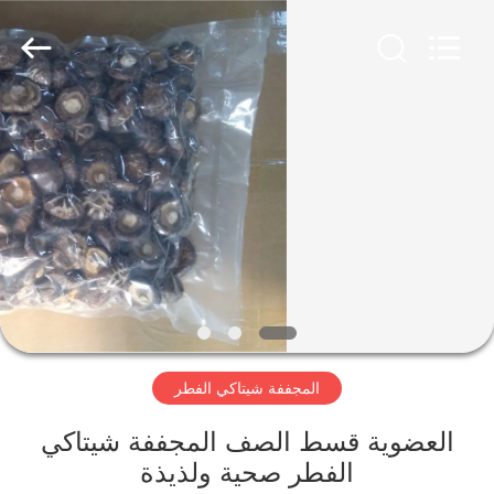
CHINA
MARK
FOODS
TRADING
CO.,LTD..
All
Rights
Reserved.
الصفحة
الرئيسية
المنتجات
حولنا
جولة
المجففة شيتاكي الفطر
في
المصنع
العضوية قسط الصف المجففة شيتاكي
الفطر صحية ولذيذة