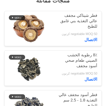
منتجات مماثلة
خريطة
الموقع
فطر شيتاكي مجفف
عالي التغذية بني غامق
للطبخ
سياسة
negotiable MOQ:50 كرتون
الخصوصية
الاتصال
8٪ رطوبة الخشب
الصيني طعام صحي
أسود مجفف
negotiable MOQ:50 كرتون
الاتصال
فطر أسود مجفف عالي
التغذية 1.8 - 2.5 سم
للطبخ