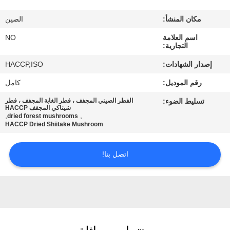
مراقبة
مكان المنشأ:
الصين
الجودة
اسم العلامة
NO
التجارية:
اتصل
إصدار الشهادات:
HACCP,ISO
بنا
رقم الموديل:
كامل
تسليط الضوء:
الفطر الصيني المجفف ، فطر الغابة المجفف ، فطر
أخبار
شيتاكي المجفف HACCP
,
,
dried forest mushrooms
HACCP Dried Shiitake Mushroom
الحالات
اتصل بنا!
اطلب
عرض
أسعار