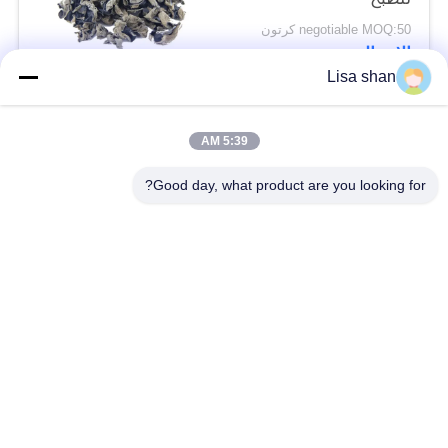
negotiable MOQ:50 كرتون
الاتصال
Lisa shan
فئات شعبية
جميع
5:39 AM
Good day, what product are you looking for?
فتات الخبز الجاف
فتات الخبز الياباني
قمح خبز بانكو بالقمح
الأعشاب البحرية
الكامل
المحمصة نوري
مسحوق الوسابي النقي
رقائق الجزر المجففة
رقائق بونيتو ​​المجففة
المجففة شيتاكي الفطر