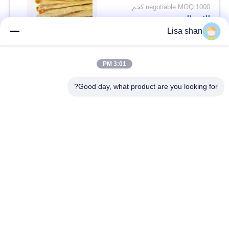
ISO HACCP مع رطوبة
negotiable MOQ:1000 كجم
ماكس 15٪ عصي توفو
الاتصال
جلد يوبا
Lisa shan
فئات شعبية
جميع
3:01 PM
Good day, what product are you looking for?
فتات الخبز الجاف
فتات الخبز الياباني
قمح خبز بانكو بالقمح
الأعشاب البحرية
الكامل
المحمصة نوري
مسحوق الوسابي النقي
رقائق الجزر المجففة
رقائق بونيتو ​​المجففة
المجففة شيتاكي الفطر