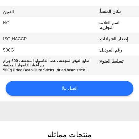
مراقبة
مكان المنشأ:
الصين
الجودة
اسم العلامة
NO
التجارية:
اتصل
إصدار الشهادات:
ISO,HACCP
بنا
رقم الموديل:
500G
تسليط الضوء:
أصابع التوفو المجففة ، عصا الفاصوليا المجففة ، 500 جرام
أخبار
من أعواد الفاصوليا المجففة
,
,
500g Dried Bean Curd Sticks
dried bean stick
الحالات
اتصل بنا!
اطلب
عرض
أسعار
منتجات مماثلة