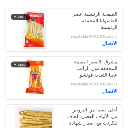
خريطة
الصفحة الرئيسية عصي
الموقع
الفاصوليا المجففة
الرئيسية
سياسة
negotiable MOQ:100cartons
الخصوصية
الاتصال
مشرق الأصفر الصينية
المجففة فول الرائب
عصا التغذية فوتشو
للمطعم
negotiable MOQ:100cartons
الاتصال
أعلى نسبة من البروتين
في الألياف العصي الجاف
للكرنب مع إصدار شهادة