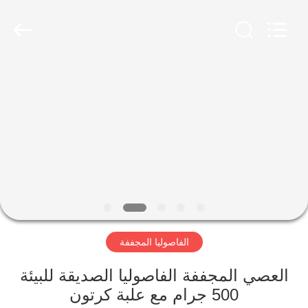
CHINA
MARK
FOODS
TRADING
CO.,LTD..
All
Rights
Reserved.
الصفحة
الرئيسية
المنتجات
حولنا
جولة
الفاصوليا المجففة
في
المصنع
العصي المجففة الفاصوليا الصديقة للبيئة
500 جرام مع علبة كرتون