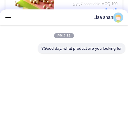
negotiable MOQ:100 كرتون
الاتصال
Lisa shan
فئات شعبية
جميع
4:32 PM
Good day, what product are you looking for?
فتات الخبز الجاف
فتات الخبز الياباني
قمح خبز بانكو بالقمح
الأعشاب البحرية
الكامل
المحمصة نوري
مسحوق الوسابي النقي
رقائق الجزر المجففة
رقائق بونيتو ​​المجففة
المجففة شيتاكي الفطر