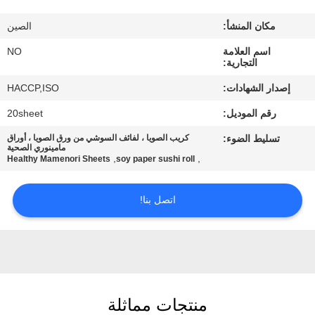
مراقبة
مكان المنشأ:
الصين
الجودة
اسم العلامة
NO
التجارية:
اتصل
إصدار الشهادات:
HACCP,ISO
بنا
رقم الموديل:
20sheet
تسليط الضوء:
كريب الصويا ، لفائف السوشي من ورق الصويا ، أوراق
أخبار
مامينوري الصحية
,
,
Healthy Mamenori Sheets
soy paper sushi roll
الحالات
اتصل بنا!
اطلب
عرض
أسعار
منتجات مماثلة