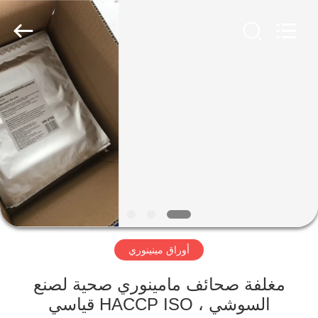
CHINA
MARK
FOODS
TRADING
CO.,LTD..
All
Rights
Reserved.
الصفحة
الرئيسية
المنتجات
حولنا
جولة
أوراق مينينوري
في
المصنع
مغلفة صحائف مامينوري صحية لصنع
السوشي ، HACCP ISO قياسي