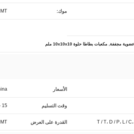
1MT
موك:
,
عضوية مجففة
مكعبات بطاطا حلوة 10x10x10 ملم
ina
الأسعار
15 - 20days
وقت التسليم
T / T، D / P، L / 
250MT 
القدرة على العرض