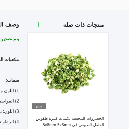
وصف الم
منتجات ذات صله
يتم تصدير م
مكعبات البطاطا ال
سمات:
1) اللون والطعم الطبيعي
2) المواصفات:
فيديو
3) اللون: برتقالي
الخضروات المجففة بكميات كبيرة طقوس
4) الرطوبة: 8٪ كحد أقصى
الفلفل الطبيعي في 8x8mm 5x5mm