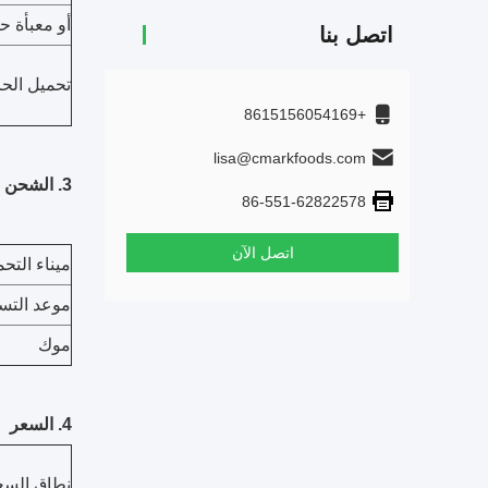
أو معبأة 
اتصل بنا
تحميل الحا
+8615156054169
lisa@cmarkfoods.com
3. الشحن
86-551-62822578
اتصل الآن
ميناء التح
موعد التس
موك
4. السعر
نطاق السع