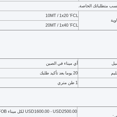
حسب متطلباتك الخاصة.
10MT / 1x20 'FCL
وية
20MT / 1x40 'FCL
ميل
أي ميناء في الصين
ليم
20 يوما بعد تأكيد طلبك
1 طن متري
00.00 - USD2500.00
ر: