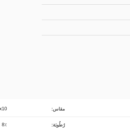
10x10
مقاس:
8٪
رُطُوبَة: