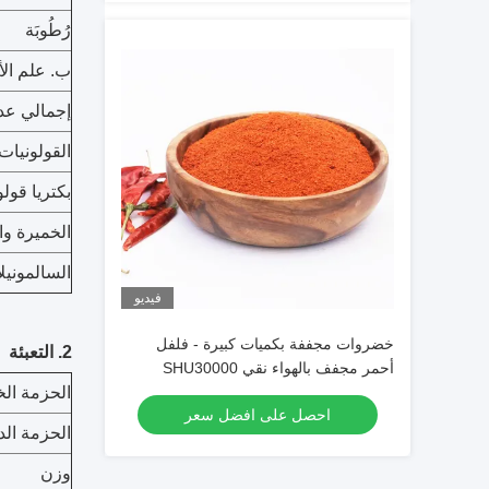
رُطُوبَة
ب. علم الأ
إجمالي عد
القولونيات
بكتريا قولو
الخميرة وا
السالمونيلا
فيديو
خضروات مجففة بكميات كبيرة - فلفل
2. التعبئة
أحمر مجفف بالهواء نقي SHU30000
مسحوق فلفل أحمر حار مسحوق فلفل حار
الحزمة الخ
احصل على افضل سعر
الحزمة الد
وزن