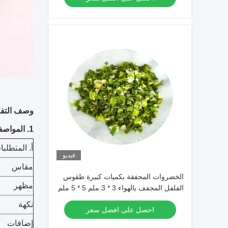
وصف التفا
1. المواصفات
أ. المتطلبا
فيديو
مقاس
الخضروات المجففة بكميات كبيرة طقوس
مظهر
الفلفل المجفف بالهواء 3 * 3 ملم 5 * 5 ملم
مع اللون الطبيعي والذوق
نكهة
احصل على افضل سعر
إضافات