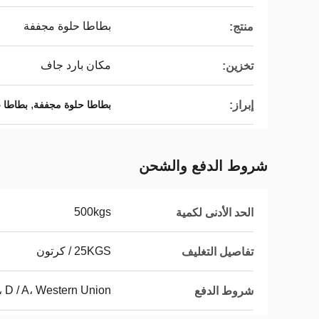
بطاطا حلوة مجففة
منتج:
مكان بارد جاف
تخزين:
,
إبراز:
بطاطا حلوة مجففة
بطاطا 
شروط الدفع والشحن
500kgs
الحد الأدنى لكمية
25KGS / كرتون
تفاصيل التغليف
C،، D / A، Western Union
شروط الدفع