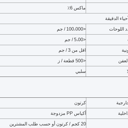
ماكس 6٪
حياء الدقيقة
د اللوحات
<100،000 / جم
<5،00 / جم
نية
اقل من 3 / جم
لعفن
<500 قطعة / ز
سلبي
ارجية
كرتون
اخلية
أكياس PP مزدوجة
20 كجم / كرتون أو حسب طلب المشترين