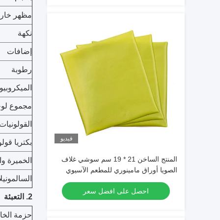
مظهر خار
نكهة
إضافات
رطوبة
الميكروبيو
مجموع لوح
القولونيات
فيديو
بكتريا قولو
المنتج الساخن 21 * 19 سم سوشي غلاف
الخميرة وا
الصويا أوراق مامينوري للمطعم الآسيوي
السالمونيلا
احصل على افضل سعر
2. التعبئة
حزمة الخا