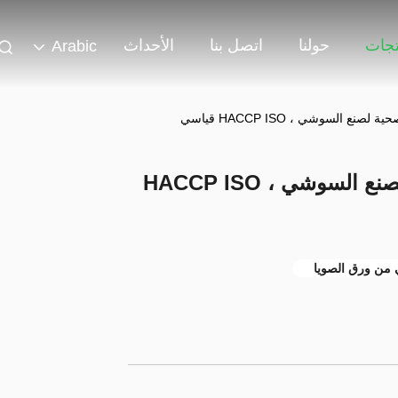
تجات
حولنا
اتصل بنا
الأحداث
Arabic
 السوشي ، HACCP ISO قياسي
مغلفة صحائف مامينوري صحية لصنع السوشي ، HACCP ISO
من ورق الصويا