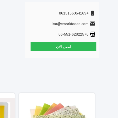
+8615156054169
lisa@cmarkfoods.com
86-551-62822578
اتصل الآن