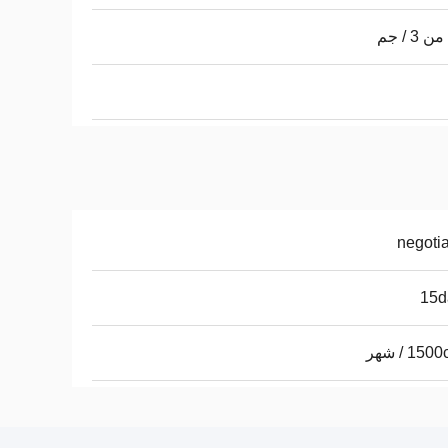
 3 / جم
negoti
15d
15 / شهر