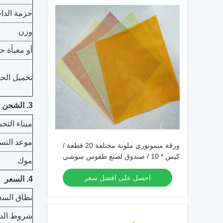
حزمة الداخ
وزن
أو معبأة ح
تحميل الحا
3. الشحن
ميناء التح
موعد التس
ورقة منمونوري ملونة مختلفة 20 قطعة /
كيس * 10 / صندوق لصنع طقوس سوشي
موك
ملونة
احصل على افضل سعر
4. السعر
نطاق السع
شروط الدف