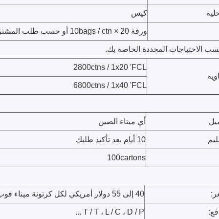
لية
كيس
ورقة 20 × 10bags / ctn أو حسب طلب المشترين
سب الاحتياجات المحددة الخاصة بك.
2800ctns / 1x20 'FCL
وية
6800ctns / 1x40 'FCL
ميل
أي ميناء الصين
ليم
10 أيام بعد تأكيد طلبك
100cartons
ر:
40 إلى 55 دولار أمريكي لكل كرتونة ميناء فوب الصين
ع:
T / T ، L / C ، D / P ...