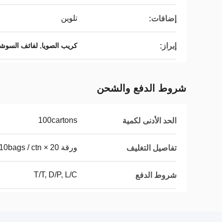
تلوين
إضافات:
,
إبراز:
كريب الصويا
لفائف السوش
شروط الدفع والشحن
100cartons
الحد الأدنى لكمية
ورقة 20 × 10bags / ctn
تفاصيل التغليف
T/T, D/P, L/C
شروط الدفع