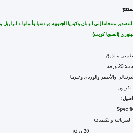
نتج
ر منتجاتنا إلى اليابان وكوريا الجنوبية وروسيا وألمانيا والبرازيل و Amercian البلدان ذات نوعية جيدة
ينوري (الصويا كريب)
صيل:
لفيزيائية والكيميائية
20 ورقة