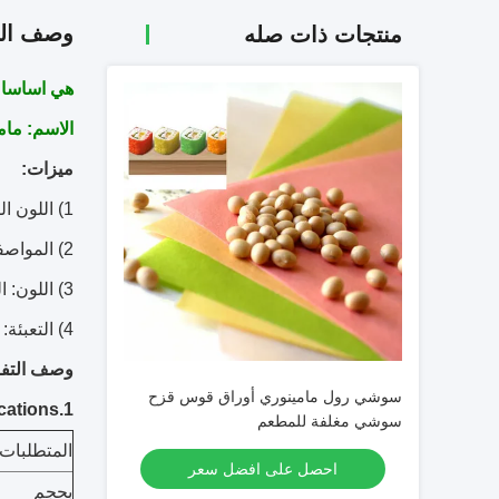
وصف الم
منتجات ذات صله
هي اساسا للتصدي
الاسم:
مام
ميزات:
1) اللون الطبيعي والذوق
2) المواصفات: 20 ورقة
3) اللون: البرتقالي والأصفر والوردي وغيرها
4) التعبئة: الكرتون
وصف التفا
سوشي رول مامينوري أوراق قوس قزح
1.Specifications
سوشي مغلفة للمطعم
المتطلبات ا
احصل على افضل سعر
بحجم