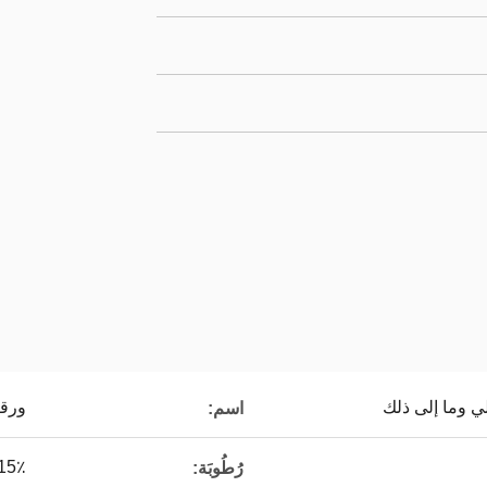
لي وما إلى ذلك
ورقة
اسم:
15٪ كحد أقص
رُطُوبَة: