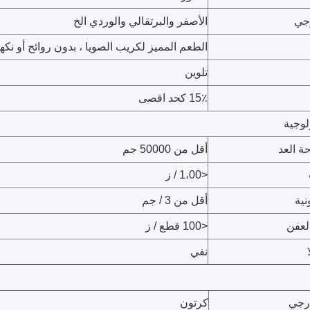
جي
الأصفر والبرتقالي والوردي الخ
الطعم المميز لكريب الصويا ، بدون روائح أو نكه
تلوين
15٪ كحد اقصى
لوجية
ة العد
أقل من 50000 جم
<1،00 / ز
نية
أقل من 3 / جم
لعفن
<100 قطع / ز
نفي
رجي
كرتون