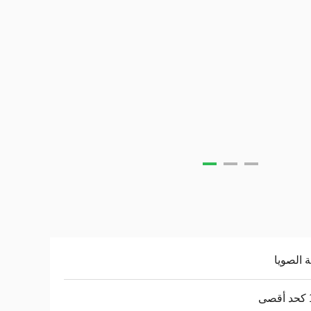
 الصويا
ى