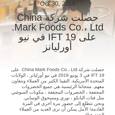
Oct 30, 2019
مراقبة
الجودة
حصلت شركة China
Mark Foods Co.، Ltd.
اتصل
على IFT 19 في نيو
بنا
أورليانز
أخبار
الحالات
حصلت شركة China Mark Foods Co.، Ltd. على
IFT 19 في 3 يونيو 2019 في نيو أورليانز ، الولايات
المتحدة الأمريكية. التقينا الكثير من العملاء ونتعاون
اطلب
معهم. منتجاتنا الرئيسية هي جميع الخضروات
المجففة ، الخضروات المجففة ، مكونات السوشي
عرض
مثل فتات البانكو ، نوري ومسحوق الوسابي.
أسعار
ونحن نتطلع إلى حضور مرة أخرى في المرة
القادمة! الأمل يمكن أن نرى العديد من العملاء
الجدد هناك.