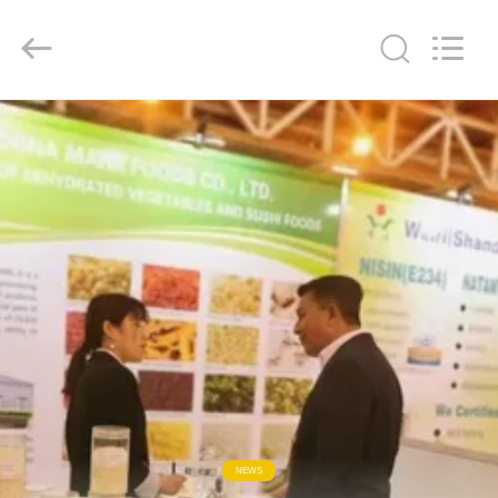
CHINA
MARK
FOODS
TRADING
CO.,LTD..
All
Rights
Reserved.
الصفحة
الرئيسية
المنتجات
حولنا
جولة
في
المصنع
NEWS