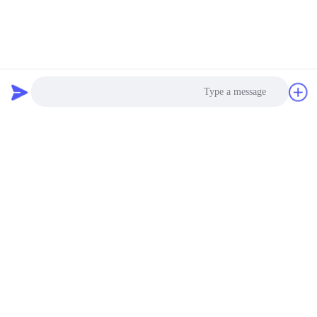
Photo
Video Call
Audio Call