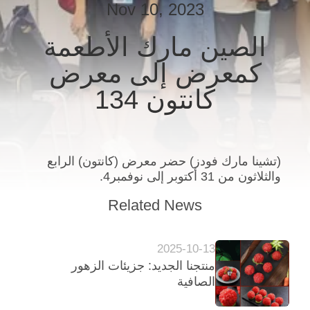
Nov 10, 2023
مراقبة
الجودة
الصين مارك الأطعمة
كمعرض إلى معرض
اتصل
كانتون 134
بنا
أخبار
(تشينا مارك فودز) حضر معرض (كانتون) الرابع
والثلاثون من 31 أكتوبر إلى نوفمبر4.
الحالات
Related News
اطلب
2025-10-13
عرض
منتجنا الجديد: جزيئات الزهور
أسعار
الصافية