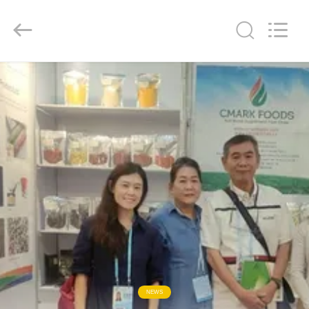
CHINA
MARK
FOODS
TRADING
CO.,LTD..
All
Rights
Reserved.
الصفحة
الرئيسية
المنتجات
حولنا
جولة
في
المصنع
NEWS